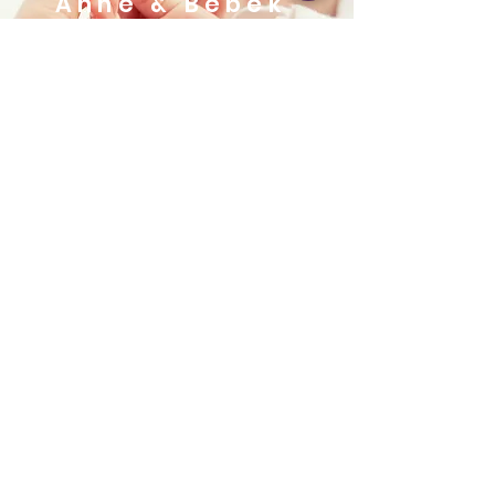
Anne & Bebek
Devamını incele
Alexa Young, CA
“Testimonials provide a sense
of what it's like to work with
you or use your products.
Change the text and add your
own."