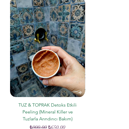
TUZ & TOPRAK Detoks Etkili
Peeling (Mineral Killer ve
Tuzlarla Arındırıcı Bakım)
Normal Fiyat
İndirimli Fiyat
₺900,00
₺650,00