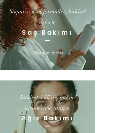
Saçınıza özel formüller, bitkisel
özlerle
Saç Bakımı
Devamını İncele
Bitkisel özlü diş bakım
ürünleriyle tanışın
Ağız Bakımı