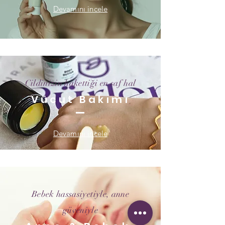
Devamını incele
Cildinizin hakettiği en saf hal
Vücut Bakımı
Devamını incele
Bebek hassasiyetiyle, anne
güveniyle