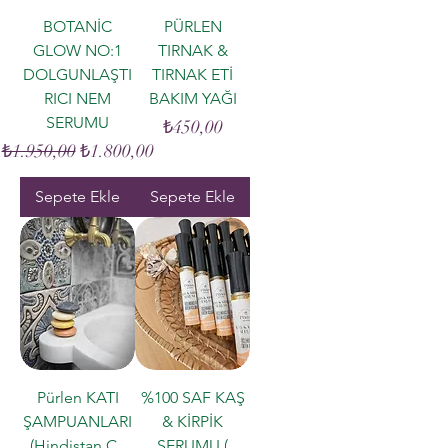
BOTANİC
PÜRLEN
GLOW NO:1
TIRNAK &
DOLGUNLAŞTI
TIRNAK ETİ
RICI NEM
BAKIM YAĞI
SERUMU
Fiyat
₺450,00
Normal Fiyat
İndirimli Fiyat
₺1.950,00
₺1.800,00
Sepete Ekle
Sepete Ekle
Pürlen KATI
%100 SAF KAŞ
ŞAMPUANLARI
& KİRPİK
(Hindistan C.,
SERUMU (