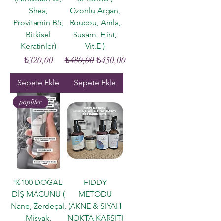
Shea,
Ozonlu Argan,
Provitamin B5,
Roucou, Amla,
Bitkisel
Susam, Hint,
Keratinler)
Vit.E )
Fiyat
Normal Fiyat
İndirimli Fiyat
₺320,00
₺480,00
₺450,00
Sepete Ekle
Sepete Ekle
popüler
%100 DOĞAL
FIDDY
DİŞ MACUNU (
METODU
Nane, Zerdeçal,
(AKNE & SIYAH
Misvak,
NOKTA KARŞITI