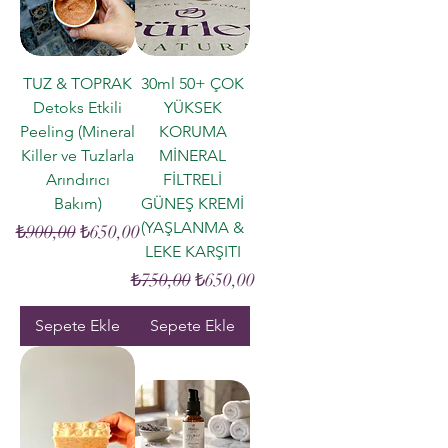
TUZ & TOPRAK
30ml 50+ ÇOK
Detoks Etkili
YÜKSEK
Peeling (Mineral
KORUMA
Killer ve Tuzlarla
MİNERAL
Arındırıcı
FİLTRELİ
Bakım)
GÜNEŞ KREMİ
(YAŞLANMA &
Normal Fiyat
İndirimli Fiyat
₺900,00
₺650,00
LEKE KARŞITI
Normal Fiyat
İndirimli Fiyat
₺750,00
₺650,00
Sepete Ekle
Sepete Ekle