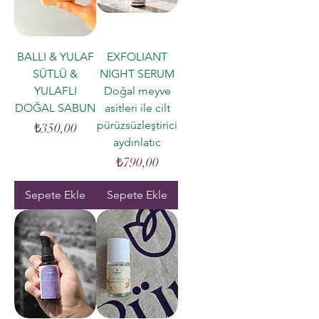
BALLI & YULAF
EXFOLIANT
SÜTLÜ &
NIGHT SERUM
YULAFLI
Doğal meyve
DOĞAL SABUN
asitleri ile cilt
pürüzsüzleştirici
Fiyat
₺350,00
aydınlatıc
Fiyat
₺790,00
Sepete Ekle
Sepete Ekle