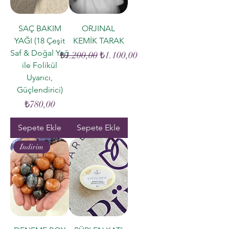
SAÇ BAKIM
ORJINAL
YAĞI (18 Çeşit
KEMİK TARAK
Saf & Doğal Yağ
Normal Fiyat
İndirimli Fiyat
₺1.200,00
₺1.100,00
ile Folikül
Uyarıcı,
Güçlendirici)
Fiyat
₺780,00
Sepete Ekle
Sepete Ekle
İndirim