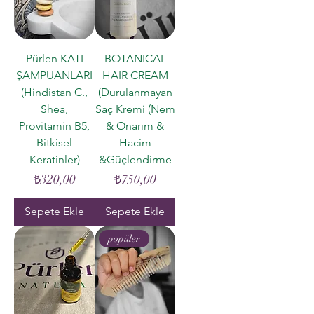
Pürlen KATI
BOTANICAL
ŞAMPUANLARI
HAIR CREAM
(Hindistan C.,
(Durulanmayan
Shea,
Saç Kremi (Nem
Provitamin B5,
& Onarım &
Bitkisel
Hacim
Keratinler)
&Güçlendirme
Fiyat
Fiyat
₺320,00
₺750,00
Sepete Ekle
Sepete Ekle
popüler