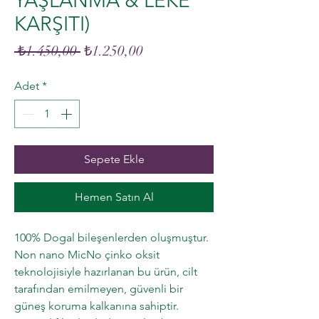
YAŞLANMA & LEKE
KARŞITI)
Normal
İndirimli
 ₺1.450,00 
₺1.250,00
Fiyat
Fiyat
Adet
*
Sepete Ekle
Hemen Satın Al
100% Dogal bileşenlerden oluşmuştur.
Non nano MicNo çinko oksit
teknolojisiyle hazırlanan bu ürün, cilt
tarafından emilmeyen, güvenli bir
güneş koruma kalkanına sahiptir.