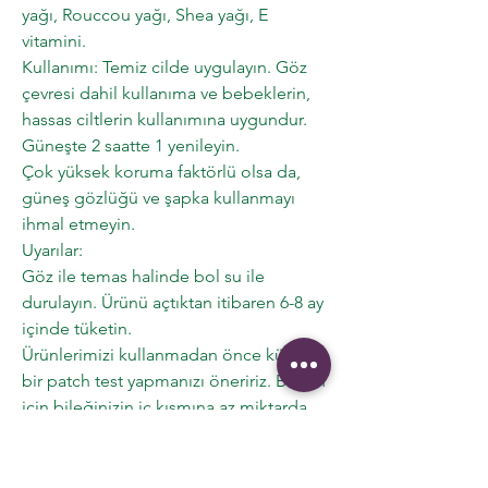
yağı, Rouccou yağı, Shea yağı, E
vitamini.
Kullanımı: Temiz cilde uygulayın. Göz
çevresi dahil kullanıma ve bebeklerin,
hassas ciltlerin kullanımına uygundur.
Güneşte 2 saatte 1 yenileyin.
Çok yüksek koruma faktörlü olsa da,
güneş gözlüğü ve şapka kullanmayı
ihmal etmeyin.
Uyarılar:
Göz ile temas halinde bol su ile
durulayın. Ürünü açtıktan itibaren 6-8 ay
içinde tüketin.
Ürünlerimizi kullanmadan önce küçük
bir patch test yapmanızı öneririz. Bunun
için bileğinizin iç kısmına az miktarda
ürün sürün ve 24 saat bekleyin. Üzerini
yara bandı ile kapatın. Herhangi bir
reaksiyon oluşmazsa ürünü güvenle