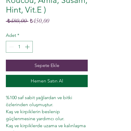
Roucou, Amla, Susam,
Hint, Vit.E )
Normal
İndirimli
 ₺480,00 
₺450,00
Fiyat
Fiyat
Adet
*
Sepete Ekle
Hemen Satın Al
%100 saf sabit yağlardan ve bitki
özlerinden oluşmuştur.
Kaş ve kirpiklerin beslenip
güçlenmesine yardımcı olur.
Kaş ve kirpiklerde uzama ve kalınlaşma