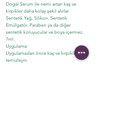
Dogal Serum ile nemi artan kaş ve
kirpikler daha kolay şekil alırlar.
Sentetik Yağ, Silikon, Sentetik
Emülgatör, Paraben ya da diğer
sentetik koruyucular ve boya içermez.
7ml.
Uygulama:
Uygulamadan önce kaş ve kirpiklerinizi
temizleyin.
Ürünün kendi fırçasını kullanarak günde
2 kere kaş ve kirpiklerinize uygulayın.
Göz ile temasından kaçının.
Etkili sonuçlar için düzenli kullanıma
özen gosterin.
İlgili Ürünler