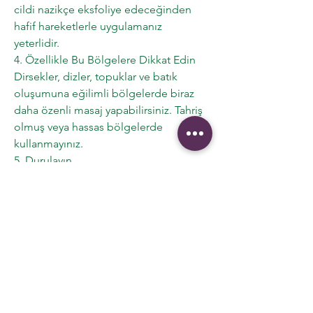
cildi nazikçe eksfoliye edeceğinden
hafif hareketlerle uygulamanız
yeterlidir.
4. Özellikle Bu Bölgelere Dikkat Edin
Dirsekler, dizler, topuklar ve batık
oluşumuna eğilimli bölgelerde biraz
daha özenli masaj yapabilirsiniz. Tahriş
olmuş veya hassas bölgelerde
kullanmayınız.
5. Durulayın
Ilık suyla durulayın. Ürünün içindeki
değerli bitkisel yağlar sayesinde
cildinizde yumuşak ve bakımlı bir his
kalacaktır.
6. Bakımı Tamamlayın
Peeling sonrasında cildinizin ihtiyacına
göre doğal bir vücut yağı veya
nemlendirici kullanabilirsiniz.
Kullanım Sıklığı