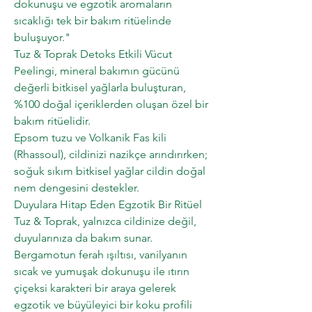
dokunuşu ve egzotik aromaların
sıcaklığı tek bir bakım ritüelinde
buluşuyor."
Tuz & Toprak Detoks Etkili Vücut
Peelingi, mineral bakımın gücünü
değerli bitkisel yağlarla buluşturan,
%100 doğal içeriklerden oluşan özel bir
bakım ritüelidir.
Epsom tuzu ve Volkanik Fas kili
(Rhassoul), cildinizi nazikçe arındırırken;
soğuk sıkım bitkisel yağlar cildin doğal
nem dengesini destekler.
Duyulara Hitap Eden Egzotik Bir Ritüel
Tuz & Toprak, yalnızca cildinize değil,
duyularınıza da bakım sunar.
Bergamotun ferah ışıltısı, vanilyanın
sıcak ve yumuşak dokunuşu ile ıtırın
çiçeksi karakteri bir araya gelerek
egzotik ve büyüleyici bir koku profili