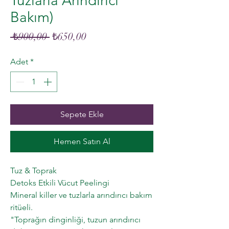
Tuzlarla Arındırıcı
Bakım)
Normal
İndirimli
 ₺900,00 
₺650,00
Fiyat
Fiyat
Adet
*
Sepete Ekle
Hemen Satın Al
Tuz & Toprak
Detoks Etkili Vücut Peelingi
Mineral killer ve tuzlarla arındırıcı bakım
ritüeli.
"Toprağın dinginliği, tuzun arındırıcı